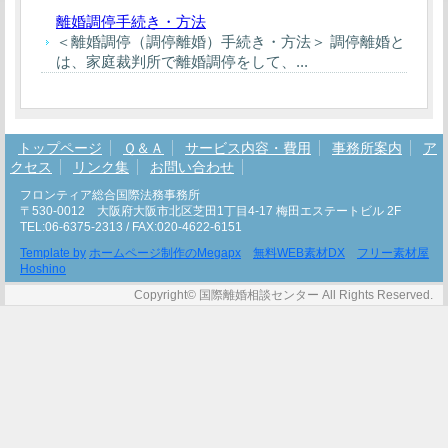
離婚調停手続き・方法
＜離婚調停（調停離婚）手続き・方法＞ 調停離婚と
は、家庭裁判所で離婚調停をして、...
トップページ
Ｑ＆Ａ
サービス内容・費用
事務所案内
ア
クセス
リンク集
お問い合わせ
フロンティア総合国際法務事務所
〒530-0012 大阪府大阪市北区芝田1丁目4-17 梅田エステートビル 2F
TEL:06-6375-2313 / FAX:020-4622-6151
Template by
ホームページ制作のMegapx
無料WEB素材DX
フリー素材屋
Hoshino
Copyright© 国際離婚相談センター All Rights Reserved.