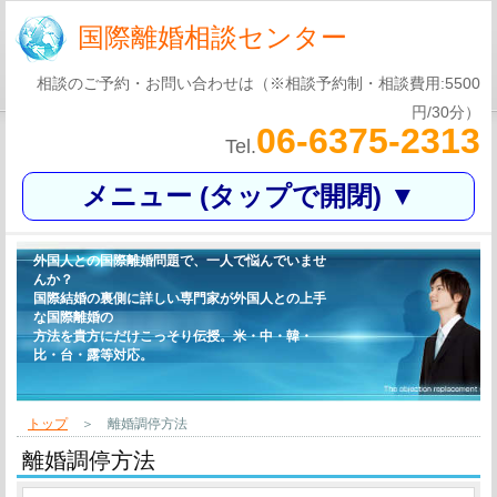
国際離婚相談センター
相談のご予約・お問い合わせは（※相談予約制・相談費用:5500
円/30分）
06-6375-2313
Tel.
メニュー (タップで開閉) ▼
外国人との国際離婚問題で、一人で悩んでいませ
んか？
国際結婚の裏側に詳しい専門家が外国人との上手
な国際離婚の
方法を貴方にだけこっそり伝授。米・中・韓・
比・台・露等対応。
トップ
＞ 離婚調停方法
離婚調停方法